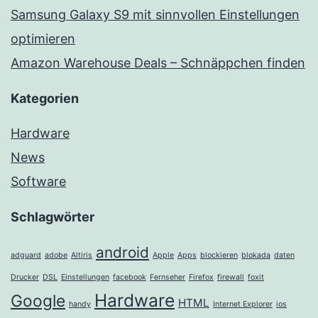
Samsung Galaxy S9 mit sinnvollen Einstellungen
optimieren
Amazon Warehouse Deals – Schnäppchen finden
Kategorien
Hardware
News
Software
Schlagwörter
android
adguard
adobe
Altiris
Apple
Apps
blockieren
blokada
daten
Drucker
DSL
Einstellungen
facebook
Fernseher
Firefox
firewall
foxit
Hardware
Google
HTML
handy
Internet Explorer
ios