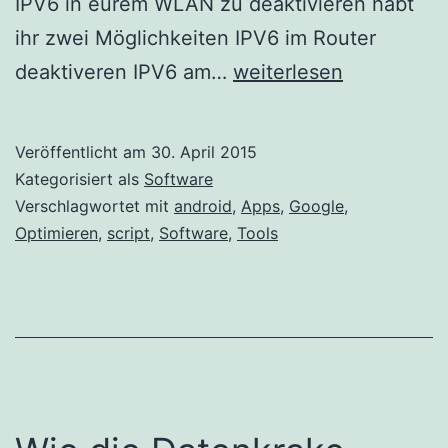
IPV6 in eurem WLAN zu deaktivieren habt
ihr zwei Möglichkeiten IPV6 im Router
WLAN
deaktiveren IPV6 am…
weiterlesen
Probleme
mit
Veröffentlicht am
30. April 2015
Facebook
Kategorisiert als
Software
und
Verschlagwortet mit
android
,
Apps
,
Google
,
Optimieren
,
script
,
Software
,
Tools
Youtube
App