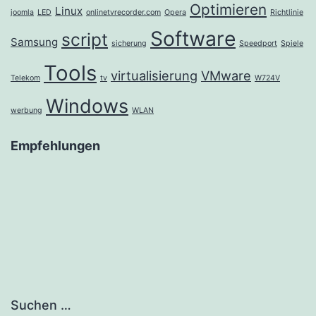
Optimieren
Linux
joomla
LED
onlinetvrecorder.com
Opera
Richtlinie
Software
script
Samsung
sicherung
Speedport
Spiele
Tools
virtualisierung
VMware
Telekom
tv
W724V
Windows
werbung
WLAN
Empfehlungen
Suchen …