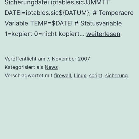
Sicherungdatei iptables.sicJJMMTT
DATEI=iptables.sic${DATUM}; # Temporaere
Variable TEMP=$DATEI # Statusvariable
Sicherungsscript
1=kopiert 0=nicht kopiert…
weiterlesen
der
iptables
Veröffentlicht am
7. November 2007
Kategorisiert als
News
Verschlagwortet mit
firewall
,
Linux
,
script
,
sicherung