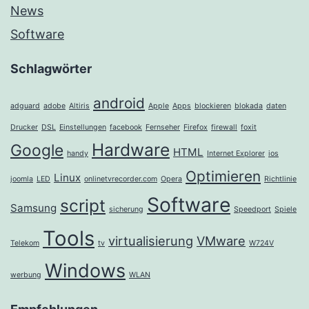
News
Software
Schlagwörter
android
adguard
adobe
Altiris
Apple
Apps
blockieren
blokada
daten
Drucker
DSL
Einstellungen
facebook
Fernseher
Firefox
firewall
foxit
Hardware
Google
HTML
handy
Internet Explorer
ios
Optimieren
Linux
joomla
LED
onlinetvrecorder.com
Opera
Richtlinie
Software
script
Samsung
sicherung
Speedport
Spiele
Tools
virtualisierung
VMware
Telekom
tv
W724V
Windows
werbung
WLAN