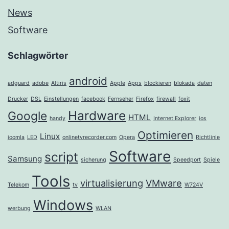
News
Software
Schlagwörter
android
adguard
adobe
Altiris
Apple
Apps
blockieren
blokada
daten
Drucker
DSL
Einstellungen
facebook
Fernseher
Firefox
firewall
foxit
Hardware
Google
HTML
handy
Internet Explorer
ios
Optimieren
Linux
joomla
LED
onlinetvrecorder.com
Opera
Richtlinie
Software
script
Samsung
sicherung
Speedport
Spiele
Tools
virtualisierung
VMware
Telekom
tv
W724V
Windows
werbung
WLAN