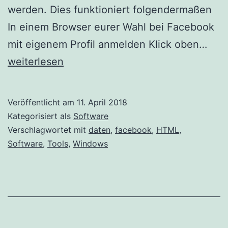
werden. Dies funktioniert folgendermaßen
In einem Browser eurer Wahl bei Facebook
Bei
mit eigenem Profil anmelden Klick oben…
Fac
weiterlesen
gesp
Dat
Veröffentlicht am
11. April 2018
ein
Kategorisiert als
Software
Verschlagwortet mit
daten
,
facebook
,
HTML
,
Software
,
Tools
,
Windows