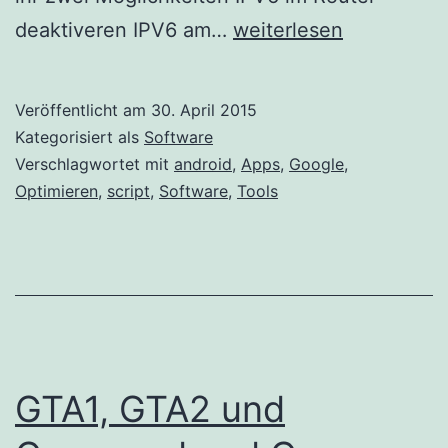
WLAN
deaktiveren IPV6 am…
weiterlesen
Probleme
mit
Veröffentlicht am
30. April 2015
Facebook
Kategorisiert als
Software
und
Verschlagwortet mit
android
,
Apps
,
Google
,
Optimieren
,
script
,
Software
,
Tools
Youtube
App
GTA1, GTA2 und