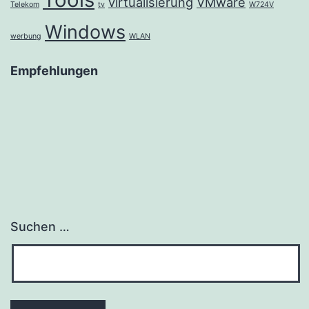
virtualisierung
VMware
Telekom
tv
W724V
Windows
werbung
WLAN
Empfehlungen
Suchen …