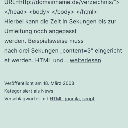
URL=http://domainname.de/verzeichnis/“>
</head> <body> </body> </html>
Hierbei kann die Zeit in Sekungen bis zur
Umleitung noch angepasst
werden. Beispielsweise muss
nach drei Sekungen „content=3“ eingericht
Drei
et werden. HTML und…
weiterlesen
Methoden
zur
Veröffentlicht am
18. März 2008
Domainumleitung
Kategorisiert als
News
Verschlagwortet mit
HTML
,
joomla
,
script