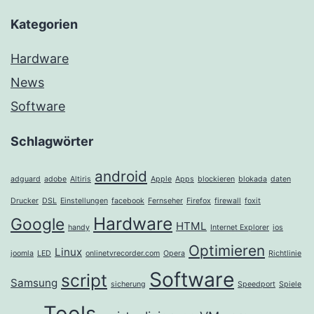
Kategorien
Hardware
News
Software
Schlagwörter
android
adguard
adobe
Altiris
Apple
Apps
blockieren
blokada
daten
Drucker
DSL
Einstellungen
facebook
Fernseher
Firefox
firewall
foxit
Hardware
Google
HTML
handy
Internet Explorer
ios
Optimieren
Linux
joomla
LED
onlinetvrecorder.com
Opera
Richtlinie
Software
script
Samsung
sicherung
Speedport
Spiele
Tools