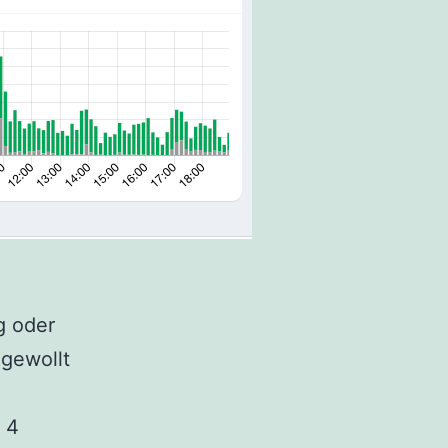
g oder
gewollt
 4