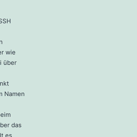
 SSH
n
er wie
i über
nkt
em Namen
Beim
über das
t es