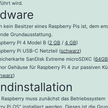
ührt wird.
rdware
 kein Besitzer eines Raspberry Pis ist, dem em
ende Grundausstattung.
pberry PI 4 Model B (
2 GB
/
4 GB
)
pberry Pi USB-C Netzteil (
schwarz
)
eicherkarte SanDisk Extreme microSDXC (
64GB
or Gehäuse für Raspberry Pi 4 zur passiven K
hwarz
)
ndinstallation
 Raspberry muss zunächst das Betriebssystem
ry Pi OS
“ installiert werden. Dieses ist die Gru