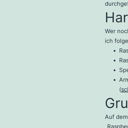
durchgef
Ha
Wer noch
ich folg
Ras
Ras
Sp
Arm
(
sc
Gru
Auf dem
„
Raspber