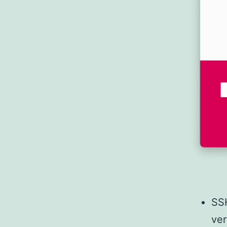
SSH
ve