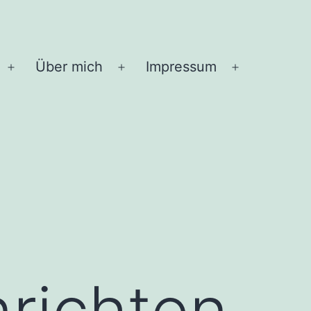
Über mich
Impressum
Menü
Menü
Menü
öffnen
öffnen
öffnen
nrichten