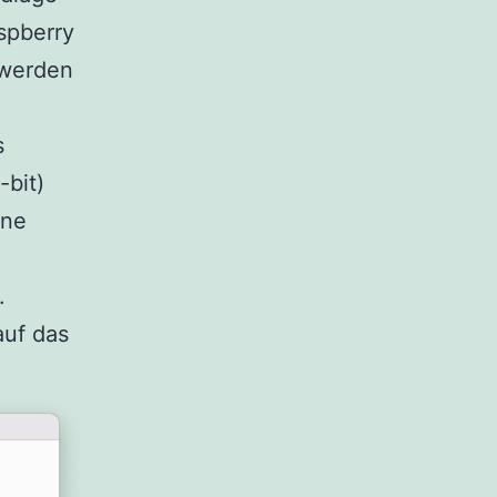
spberry
 werden
s
-bit)
ine
.
auf das