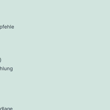
pfehle
)
ühlung
ndlage