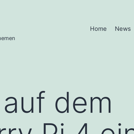
Home
News
Themen
 auf dem
ry Pi 4 ei