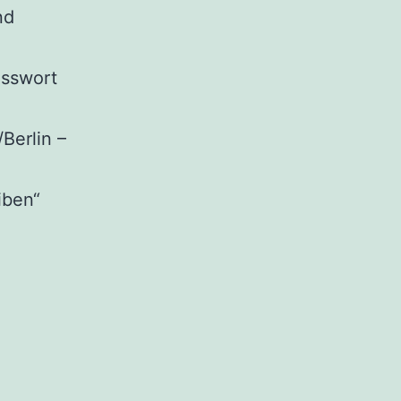
nd
asswort
Berlin –
iben“