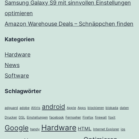
Samsung Galaxy S9 mit sinnvollen Einstellungen
optimieren
Amazon Warehouse Deals – Schnäppchen finden
Kategorien
Hardware
News
Software
Schlagwörter
android
adguard
adobe
Altiris
Apple
Apps
blockieren
blokada
daten
Drucker
DSL
Einstellungen
facebook
Fernseher
Firefox
firewall
foxit
Hardware
Google
HTML
handy
Internet Explorer
ios