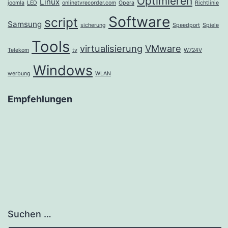
Optimieren
Linux
joomla
LED
onlinetvrecorder.com
Opera
Richtlinie
Software
script
Samsung
sicherung
Speedport
Spiele
Tools
virtualisierung
VMware
Telekom
tv
W724V
Windows
werbung
WLAN
Empfehlungen
Suchen …